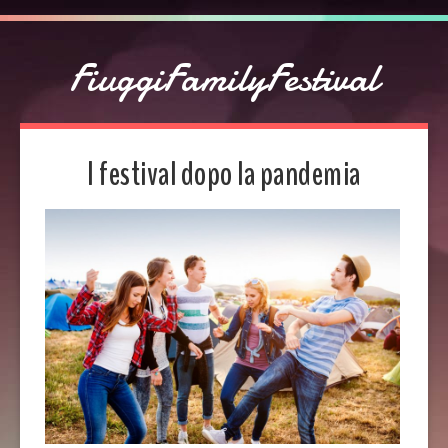
FiuggiFamilyFestival
I festival dopo la pandemia